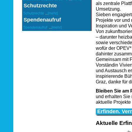
als zentrale Plat
Schutzrechte
Umsetzung.
Schutzrechte
...
[mehr]
Sieben engagierte
Spendenaufruf
Projekte vor und
Inspiration und V
Spendenaufruf
...
[mehr]
Von zukunftsorien
– darunter heizba
sowie verschiede
wofür der OPEV* 
dahinter zusamm
Gemeinsam mit Pr
Vorständin Vivien
und Austausch er
inspirierende Büh
Graz, danke für 
Bleiben Sie am P
und erhalten Sie
aktuelle Projekt
Erfinden. Ve
Aktuelle Erf