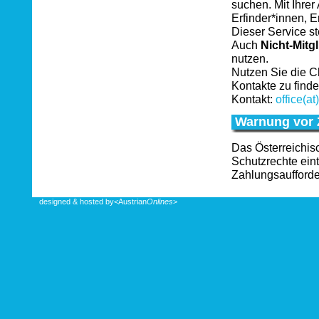
suchen. Mit Ihrer
Erfinder*innen, 
Dieser Service s
Auch
Nicht-Mitgl
nutzen.
Nutzen Sie die C
Kontakte zu finde
Kontakt:
office(at
Warnung vor 
Das Österreichis
Schutzrechte ein
Zahlungsaufford
designed & hosted by
<Austrian
Onlines
>