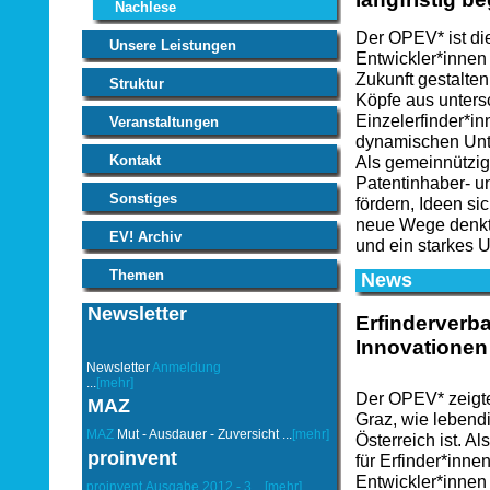
Nachlese
Der OPEV* ist die
Unsere Leistungen
Entwickler*innen
Zukunft gestalten
Struktur
Köpfe aus unters
Einzelerfinder*in
Veranstaltungen
dynamischen Un
Kontakt
Als gemeinnützig
Patentinhaber- u
Sonstiges
fördern, Ideen s
neue Wege denkt,
EV! Archiv
und ein starkes U
Themen
News
Newsletter
Erfinderverb
Innovationen
Newsletter
Anmeldung
...
[mehr]
Der OPEV* zeigte
MAZ
Graz, wie lebendig
MAZ
Mut - Ausdauer - Zuversicht ...
[mehr]
Österreich ist. Al
proinvent
für Erfinder*inne
Entwickler*innen 
proinvent
Ausgabe 2012 - 3
...
[mehr]