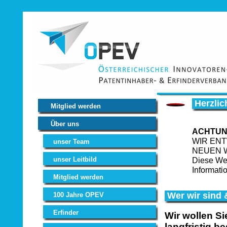
Herzli
Mitglied werden
Über uns
ACHTUN
WIR EN
unser Team
NEUEN 
unser Leitbild
Diese Web
Informati
Mitglied werden
Wer wir sind 
100 Jahre OPEV
Erfinder
Wir wollen S
langfristig be