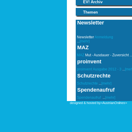
EV! Archiv
Themen
Newsletter
Newsletter
Anmeldung
...
[mehr]
MAZ
MAZ
Mut - Ausdauer - Zuversicht ..
proinvent
proinvent
Ausgabe 2012 - 3
...
[meh
Schutzrechte
Schutzrechte
...
[mehr]
Spendenaufruf
Spendenaufruf
...
[mehr]
designed & hosted by
<Austrian
Onlines
>